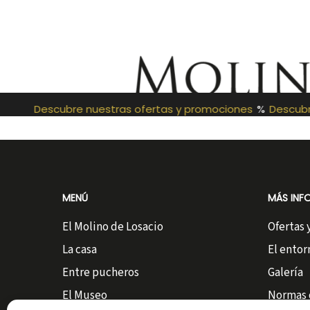
Descubre nuestras ofertas y promociones
%
Descubre
MENÚ
MÁS INF
El Molino de Losacio
Ofertas
La casa
El entor
Entre pucheros
Galería
El Museo
Normas d