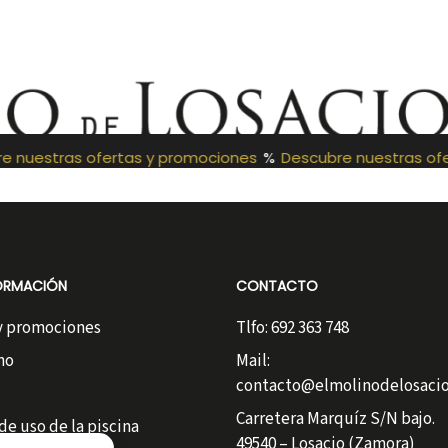
 nuestras ofertas y promociones
%
Descubre nuestras ofe
ORMACIÓN
CONTACTO
 y promociones
Tlfo: 692 363 748
no
Mail:
contacto@elmolinodelosacio
Carretera Marquíz S/N bajo.
e uso de la piscina
49540 – Losacio (Zamora)