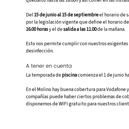
quedaros hasta las 16.00h y así comer en las instal
Del
15 de junio al 15 de septiembre
el horario de s
por la legislación vigente que define el horario d
16.00 horas
y el de
salida a las 11.00
de la mañana.
Esto nos permite cumplir con nuestros exigentes 
desinfección.
A tener en cuenta
La temporada de
piscina
comienza el 1 de junio h
En el Molino hay buena cobertura para Vodafone y
compañías puede haber ciertos problemas de cob
disponemos de WIFI gratuito para nuestros client