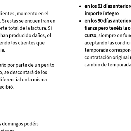
en los 91 días anterior
 clientes, momento en el
importe íntegro
. Si estas se encuentran en
en los 90 días anterio
te total de la factura. Si
fianza pero tenéis la 
e han producido daños, el
curso
, siempre en fun
iendo los clientes que
aceptando las condicio
ia.
temporada correspondi
contratación original
cambio de temporada a
año por parte de un perito
, se descontará de los
diferencial en la misma
ecibió.
os domingos podéis