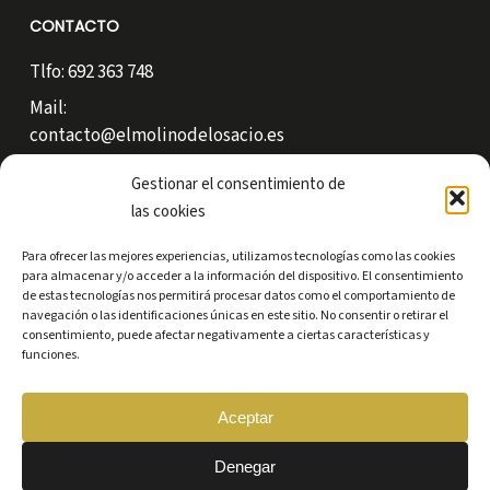
CONTACTO
Tlfo: 692 363 748
Mail:
contacto@elmolinodelosacio.es
Carretera Marquíz S/N bajo.
Gestionar el consentimiento de
49540 – Losacio (Zamora)
las cookies
Para ofrecer las mejores experiencias, utilizamos tecnologías como las cookies
para almacenar y/o acceder a la información del dispositivo. El consentimiento
de estas tecnologías nos permitirá procesar datos como el comportamiento de
navegación o las identificaciones únicas en este sitio. No consentir o retirar el
consentimiento, puede afectar negativamente a ciertas características y
funciones.
Aceptar
Denegar