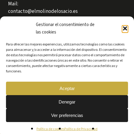
Mail:
contacto@elmolinodelosacio.es
Carretera Marquíz S/N bajo.
Gestionar el consentimiento de
49540 – Losacio (Zamora)
las cookies
Para ofrecer las mejores experiencias, utilizamos tecnologías como las cookies
para almacenar y/o acceder a la información del dispositivo. El consentimiento
de estas tecnologías nos permitirá procesar datos como el comportamiento de
navegación o las identificaciones únicas en este sitio. No consentir o retirar el
consentimiento, puede afectar negativamente a ciertas características y
funciones.
Aceptar
Denegar
Ver preferencias
© 2026 El Molino de Losacio.
Política de cookies
Política de Privacidad